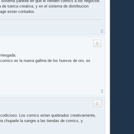
 el sistema yankee en que le venden comics a los negocios
de tuerca creativa, y en el sistema de distribucion
mage estan contados.
A
r
r
i
b
a
rriesgada.
comics es la nueva gallina de los huevos de oro, es
A
r
r
i
b
a
a codicioso. Los comics estan quebrados creativamente,
ara chuparle la sangre a las tiendas de comics, y