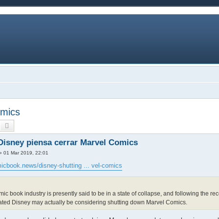
omics
uscar
Búsqueda avanzada
isney piensa cerrar Marvel Comics
»
01 Mar 2019, 22:01
micbook.news/disney-shutting ... vel-comics
ic book industry is presently said to be in a state of collapse, and following the r
ated Disney may actually be considering shutting down Marvel Comics.