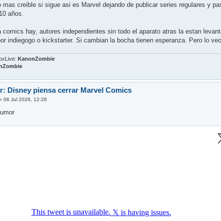
 mas creible si sigue asi es Marvel dejando de publicar series regulares y pas
10 años.
a comics hay, autores independientes sin todo el aparato atras la estan leva
 indiegogo o kickstarter. Si cambian la bocha tienen esperanza. Pero lo veo d
oxLive:
KanonZombie
nZombie
: Disney piensa cerrar Marvel Comics
»
06 Jul 2026, 12:28
rumor