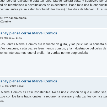
do, pero la realidad no esta tan lejos. Marvel sangra plata, y sobrevive por
idad de reembolsos o devoluciones de excedentes. Hace falta una buena vuelta 
 comerciantes ya se estan hinchando las bolas) o los dias de Marvel, DC e I
oxLive:
KanonZombie
nZombie
sney piensa cerrar Marvel Comics
»
06 Mar 2019, 14:52
 asi, antes Marvel Comics era la fuente de guita, y las peliculas la apuesta a
ños despues, cada vez se leen menos comics, y la industria de peliculas de 
o les interesa mas que el profit... la verdad no me sorprenderia...
sney piensa cerrar Marvel Comics
»
07 Mar 2019, 15:02
 Marvel Comics es casi insostenible. No es una cuestión de que el ratón se
zos con los fans tradicionales, y recurren a relanzar y relanzar los comics p
as.