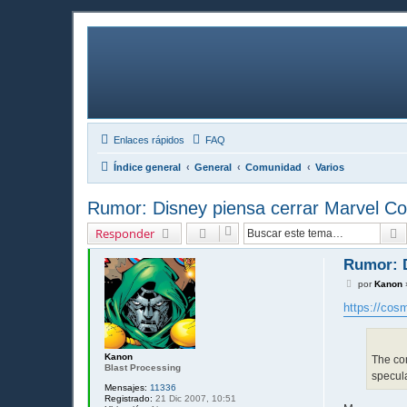
Enlaces rápidos
FAQ
Índice general
General
Comunidad
Varios
Rumor: Disney piensa cerrar Marvel C
B
Responder
Rumor: D
M
por
Kanon
e
n
https://cos
s
a
j
e
Kanon
The com
Blast Processing
specul
Mensajes:
11336
Registrado:
21 Dic 2007, 10:51