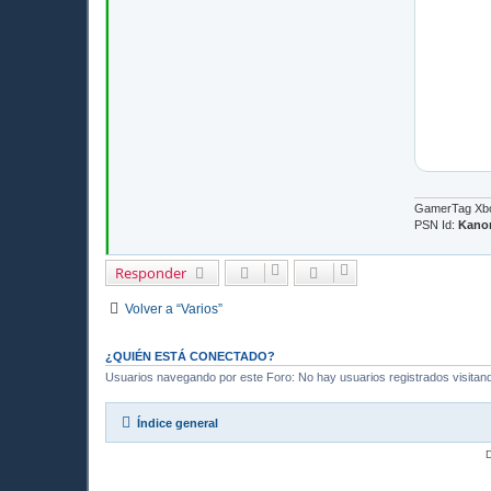
r
K
a
n
o
n
GamerTag Xb
PSN Id:
Kano
Responder
Volver a “Varios”
¿QUIÉN ESTÁ CONECTADO?
Usuarios navegando por este Foro: No hay usuarios registrados visitando
Índice general
D