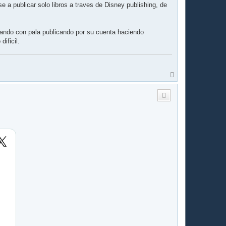
e a publicar solo libros a traves de Disney publishing, de
ntando con pala publicando por su cuenta haciendo
ificil.
A
r
r
i
b
a