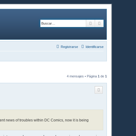
Buscar
Búsqueda avanzad
Registrarse
Identificarse
4 mensajes • Página
1
de
1
ecent news of troubles within DC Comics, now it is being