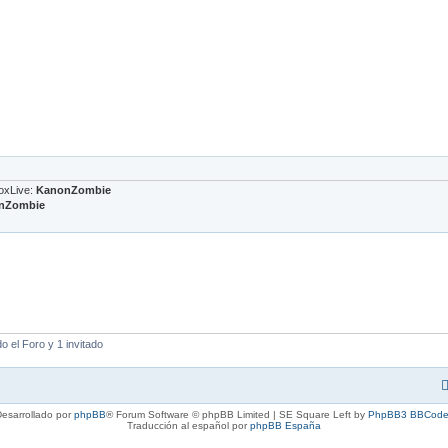
oxLive:
KanonZombie
nZombie
 el Foro y 1 invitado
esarrollado por
phpBB
® Forum Software © phpBB Limited | SE Square Left by
PhpBB3 BBCode
Traducción al español por
phpBB España