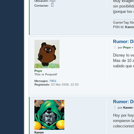
Muy exagera
Ubicación:
Algo
C
sin posibil
Contactar:
o
(porque los
n
t
a
c
GamerTag Xb
t
PSN Id:
Kano
a
r
K
a
Rumor: Di
n
M
o
por
Poyo
e
n
n
Disney lo ve
s
Mas de 10 a
a
j
sabido que n
e
Poyo
This is Pequod!
Mensajes:
7901
Registrado:
03 Mar 2008, 22:50
Rumor: Di
M
por
Kanon
e
n
Hoy por hoy
s
rompieron la
a
j
coleccionist
e
Kanon