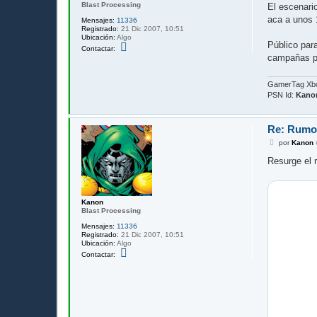
Blast Processing
El escenario
aca a unos 
Mensajes:
11336
Registrado:
21 Dic 2007, 10:51
Ubicación:
Algo
Público par
C
Contactar:
o
campañas por
n
t
a
GamerTag Xb
c
PSN Id:
Kano
t
a
r
K
Re: Rumor
a
n
M
por
Kanon
o
e
n
n
Resurge el 
s
a
j
e
Kanon
Blast Processing
Mensajes:
11336
Registrado:
21 Dic 2007, 10:51
Ubicación:
Algo
C
Contactar:
o
n
t
a
c
t
a