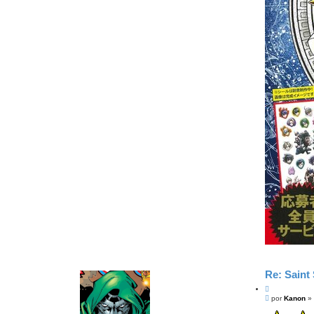
Re: Saint 
C
M
i
por
Kanon
»
e
t