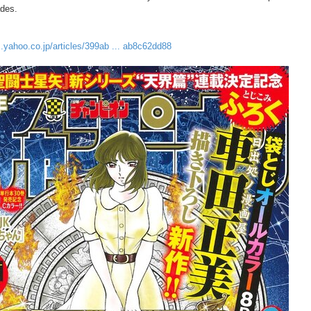
des.
s.yahoo.co.jp/articles/399ab ... ab8c62dd88