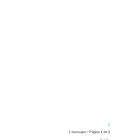
A
r
2 mensajes • Página
1
de
1
r
i