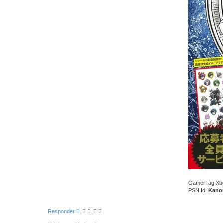
GamerTag Xb
PSN Id:
Kano
Responder