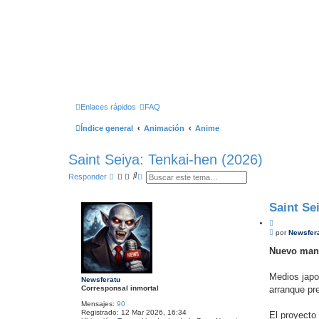
Enlaces rápidos
FAQ
Índice general
Animación
Anime
Saint Seiya: Tenkai-hen (2026)
B
B
Responder
u
ú
s
s
c
q
Saint Se
a
u
r
e
C
d
M
i
por
Newsfer
a
e
a
t
n
Nuevo mang
v
a
s
a
r
a
n
j
Medios japo
z
Newsferatu
e
a
Corresponsal inmortal
arranque pr
d
a
Mensajes:
90
Registrado:
12 Mar 2026, 16:34
El proyecto