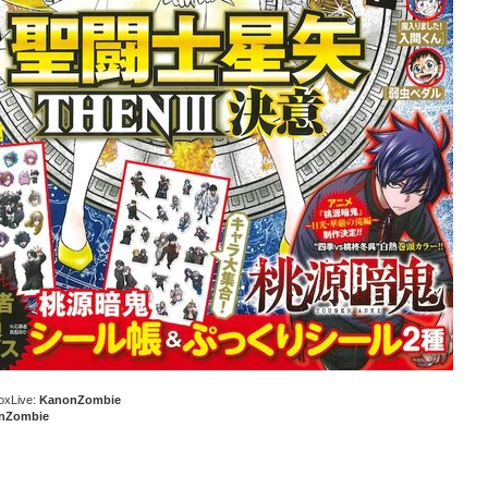
oxLive:
KanonZombie
nZombie