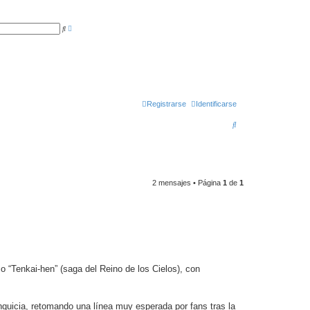
B
B
ú
u
s
s
q
c
u
a
e
r
d
a
a
v
a
Registrarse
Identificarse
n
z
B
a
d
u
a
s
c
2 mensajes • Página
1
de
1
a
r
o “Tenkai-hen” (saga del Reino de los Cielos), con
nquicia, retomando una línea muy esperada por fans tras la