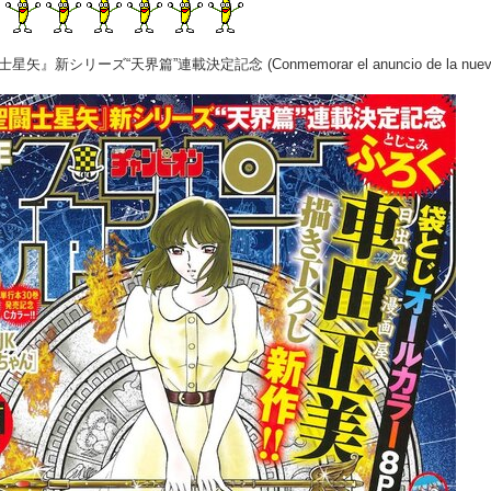
闘士星矢』新シリーズ“天界篇”連載決定記念 (Conmemorar el anuncio de la nueva seri