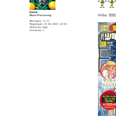
n
a
s
r
a
j
Kanon
e
Arriba: 聖
Blast Processing
Mensajes:
11335
Registrado:
21 Dic 2007, 10:51
Ubicación:
Algo
C
Contactar:
o
n
t
a
c
t
a
r
K
a
n
o
n