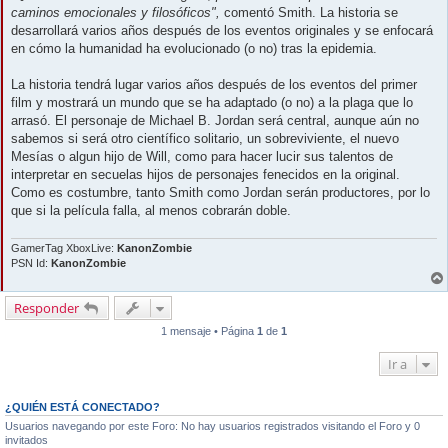
caminos emocionales y filosóficos",
comentó Smith. La historia se
desarrollará varios años después de los eventos originales y se enfocará
en cómo la humanidad ha evolucionado (o no) tras la epidemia.
La historia tendrá lugar varios años después de los eventos del primer
film y mostrará un mundo que se ha adaptado (o no) a la plaga que lo
arrasó. El personaje de Michael B. Jordan será central, aunque aún no
sabemos si será otro científico solitario, un sobreviviente, el nuevo
Mesías o algun hijo de Will, como para hacer lucir sus talentos de
interpretar en secuelas hijos de personajes fenecidos en la original.
Como es costumbre, tanto Smith como Jordan serán productores, por lo
que si la película falla, al menos cobrarán doble.
GamerTag XboxLive:
KanonZombie
PSN Id:
KanonZombie
Responder
1 mensaje • Página
1
de
1
Ir a
¿QUIÉN ESTÁ CONECTADO?
Usuarios navegando por este Foro: No hay usuarios registrados visitando el Foro y 0
invitados