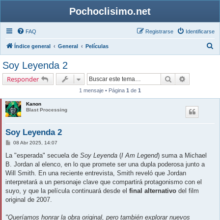
Pochoclisimo.net
FAQ
Registrarse
Identificarse
B
Índice general
General
Películas
u
Soy Leyenda 2
s
Buscar
Búsqueda 
Responder
c
1 mensaje • Página
1
de
1
a
Kanon
r
Blast Processing
Soy Leyenda 2
M
08 Abr 2025, 14:07
e
n
La "esperada" secuela de
Soy Leyenda
(
I Am Legend
) suma a Michael
s
B. Jordan al elenco, en lo que promete ser una dupla poderosa junto a
a
j
Will Smith. En una reciente entrevista, Smith reveló que Jordan
e
interpretará a un personaje clave que compartirá protagonismo con el
suyo, y que la película continuará desde el
final alternativo
del film
original de 2007.
"Queríamos honrar la obra original, pero también explorar nuevos