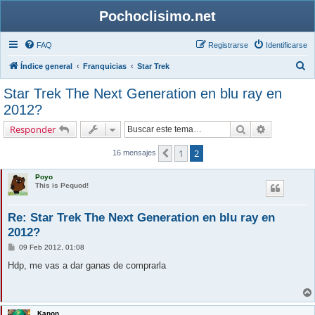
Pochoclisimo.net
FAQ
Registrarse
Identificarse
B
Índice general
Franquicias
Star Trek
u
Star Trek The Next Generation en blu ray en
s
2012?
c
Buscar
Búsqueda 
Responder
a
r
1
2
Anterior
16 mensajes
Poyo
This is Pequod!
Re: Star Trek The Next Generation en blu ray en
2012?
M
09 Feb 2012, 01:08
e
n
Hdp, me vas a dar ganas de comprarla
s
a
j
e
Kanon