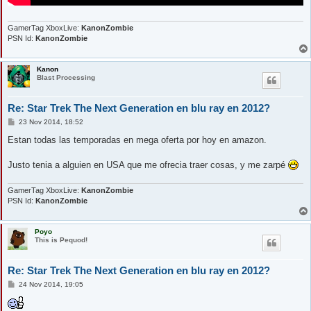
GamerTag XboxLive:
KanonZombie
PSN Id:
KanonZombie
Kanon
Blast Processing
Re: Star Trek The Next Generation en blu ray en 2012?
M
23 Nov 2014, 18:52
e
n
Estan todas las temporadas en mega oferta por hoy en amazon.
s
a
j
Justo tenia a alguien en USA que me ofrecia traer cosas, y me zarpé
e
GamerTag XboxLive:
KanonZombie
PSN Id:
KanonZombie
Poyo
This is Pequod!
Re: Star Trek The Next Generation en blu ray en 2012?
M
24 Nov 2014, 19:05
e
n
s