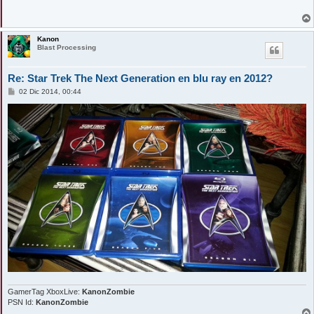
a
j
e
Kanon
Blast Processing
Re: Star Trek The Next Generation en blu ray en 2012?
M
02 Dic 2014, 00:44
e
n
s
a
j
e
GamerTag XboxLive:
KanonZombie
PSN Id:
KanonZombie