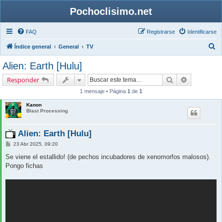
Pochoclisimo.net
FAQ
Registrarse
Identificarse
B
Índice general
General
TV
u
Alien: Earth [Hulu]
s
Buscar
Búsqueda 
Responder
c
1 mensaje • Página
1
de
1
a
Kanon
r
Blast Processing
Alien: Earth [Hulu]
M
23 Abr 2025, 09:20
e
n
Se viene el estallido! (de pechos incubadores de xenomorfos malosos).
s
Pongo fichas
a
j
e