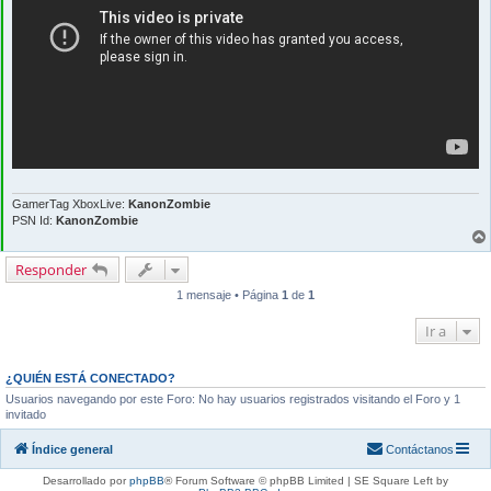
GamerTag XboxLive:
KanonZombie
PSN Id:
KanonZombie
Responder
1 mensaje • Página
1
de
1
Ir a
¿QUIÉN ESTÁ CONECTADO?
Usuarios navegando por este Foro: No hay usuarios registrados visitando el Foro y 1
invitado
Índice general
Contáctanos
Desarrollado por
phpBB
® Forum Software © phpBB Limited | SE Square Left by