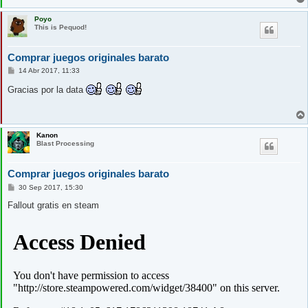
Poyo
This is Pequod!
Comprar juegos originales barato
M
14 Abr 2017, 11:33
e
n
Gracias por la data
s
a
j
e
Kanon
Blast Processing
Comprar juegos originales barato
M
30 Sep 2017, 15:30
e
n
Fallout gratis en steam
s
a
j
e