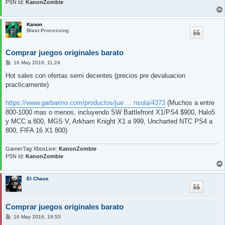
PSN Id:
KanonZombie
Kanon
Blast Processing
Comprar juegos originales barato
M
16 May 2016, 11:24
e
n
Hot sales con ofertas semi decentes (precios pre devaluacion
s
practicamente)
a
j
e
https://www.garbarino.com/productos/jue ... nsola/4373
(Muchos a entre
800-1000 mas o menos, incluyendo SW Battlefront X1/PS4 $900, Halo5
y MCC a 800, MGS V, Arkham Knight X1 a 999, Uncharted NTC PS4 a
800, FIFA 16 X1 800)
GamerTag XboxLive:
KanonZombie
PSN Id:
KanonZombie
El Chaos
Comprar juegos originales barato
M
16 May 2016, 16:53
e