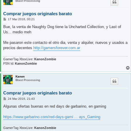
Blast Processing
Comprar juegos originales barato
M
17 Mar 2016, 00:21
e
n
Bue, la venta de Naughty Dog tiene la Uncharted Collection, y Last of
s
Us... medio meh
a
j
e
Me pasaron este contacto el otro dia, venta y alquiler, nuevos y usados a
precios decentes
http://gamersforever.com.ar
GamerTag XboxLive:
KanonZombie
PSN Id:
KanonZombie
Kanon
Blast Processing
Comprar juegos originales barato
M
24 Mar 2016, 21:43
e
n
Algunas ofertas buenas en red days de garbarino, en gaming
s
a
j
https://www.garbarino.com/red-days-gami ... ays_Gaming
e
GamerTag XboxLive:
KanonZombie