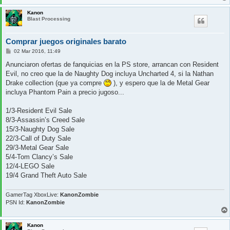
Kanon
Blast Processing
Comprar juegos originales barato
M
02 Mar 2016, 11:49
e
n
Anunciaron ofertas de fanquicias en la PS store, arrancan con Resident
s
Evil, no creo que la de Naughty Dog incluya Uncharted 4, si la Nathan
a
j
Drake collection (que ya compre
), y espero que la de Metal Gear
e
incluya Phantom Pain a precio jugoso...
1/3-Resident Evil Sale
8/3-Assassin’s Creed Sale
15/3-Naughty Dog Sale
22/3-Call of Duty Sale
29/3-Metal Gear Sale
5/4-Tom Clancy’s Sale
12/4-LEGO Sale
19/4 Grand Theft Auto Sale
GamerTag XboxLive:
KanonZombie
PSN Id:
KanonZombie
Kanon