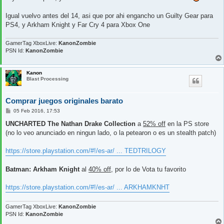
Igual vuelvo antes del 14, asi que por ahi engancho un Guilty Gear para
PS4, y Arkham Knight y Far Cry 4 para Xbox One
GamerTag XboxLive:
KanonZombie
PSN Id:
KanonZombie
Kanon
Blast Processing
Comprar juegos originales barato
M
05 Feb 2016, 17:53
e
n
UNCHARTED The Nathan Drake Collection
a
52% off
en la PS store
s
(no lo veo anunciado en ningun lado, o la petearon o es un stealth patch)
a
j
e
https://store.playstation.com/#!/es-ar/ ... TEDTRILOGY
Batman: Arkham Knight
al
40% off
, por lo de Vota tu favorito
https://store.playstation.com/#!/es-ar/ ... ARKHAMKNHT
GamerTag XboxLive:
KanonZombie
PSN Id:
KanonZombie