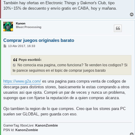
n
También hay ofertas en Electronic Things y Dakmor's Club, tipo
s
10%~15% de descuento y envío gratis en CABA, hoy y mañana.
a
j
e
Kanon
Blast Processing
Comprar juegos originales barato
M
13 Abr 2017, 16:33
e
n
s
Poyo escribió:
a
j
No conocia esa pagina, como funciona? Te venden los codigos? Si
e
te parece seguimos en el topic de comprar juegos barato
https://www.g2a.com/
es una pagina para compra venta de codigos de
descarga para distintos stores, basicamente le estas comprando a otros
usuarios asi que ojota. Compré un par de veces y nunca un problema,
supongo que con fijarse la reputación de a quien compras alcanza.
Ojo tambien la region de lo que compres. Creo que los stores para PC
suelen ser GLOBAL, pero guarda con eso.
GamerTag XboxLive:
KanonZombie
PSN Id:
KanonZombie