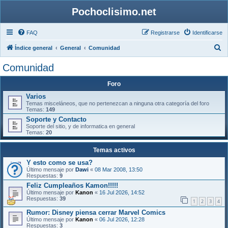
Pochoclisimo.net
FAQ
Registrarse
Identificarse
B
Índice general
General
Comunidad
u
Comunidad
s
Foro
c
Varios
a
Temas misceláneos, que no pertenezcan a ninguna otra categoría del foro
r
Temas:
149
Soporte y Contacto
Soporte del sitio, y de informatica en general
Temas:
20
Temas activos
Y esto como se usa?
Último mensaje por
Dawi
«
08 Mar 2008, 13:50
Respuestas:
9
Feliz Cumpleaños Kamon!!!!!
Último mensaje por
Kanon
«
16 Jul 2026, 14:52
Respuestas:
39
1
2
3
4
Rumor: Disney piensa cerrar Marvel Comics
Último mensaje por
Kanon
«
06 Jul 2026, 12:28
Respuestas:
3