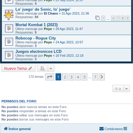
Respuestas:
4
Lo' juego' de Sonic, lo' juego'
Último mensaje por
El Chaos
«
31 Ago 2023, 21:36
Respuestas:
84
1
6
7
8
9
…
Mortal Kombat 1 (2023)
Último mensaje por
Poyo
«
29 Ago 2023, 11:47
Respuestas:
9
Robocop - Rogue City
Último mensaje por
Poyo
«
24 Ago 2023, 10:57
Respuestas:
3
Juegos electronicos LCD
Último mensaje por
Poyo
«
16 Feb 2023, 12:18
Respuestas:
3
Nuevo Tema
Página
1
de
7
1
2
3
4
5
7
Siguiente
170 temas
…
Ir a
PERMISOS DEL FORO
No puedes
abrir nuevos temas en este Foro
No puedes
responder a temas en este Foro
No puedes
editar sus mensajes en este Foro
No puedes
borrar sus mensajes en este Foro
Índice general
Contáctanos