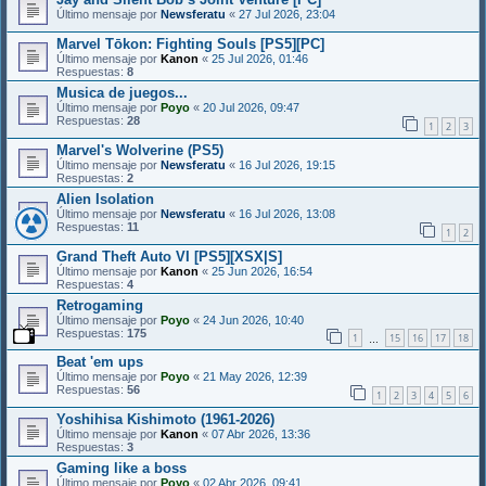
Último mensaje por
Newsferatu
«
27 Jul 2026, 23:04
Marvel Tōkon: Fighting Souls [PS5][PC]
Último mensaje por
Kanon
«
25 Jul 2026, 01:46
Respuestas:
8
Musica de juegos...
Último mensaje por
Poyo
«
20 Jul 2026, 09:47
Respuestas:
28
1
2
3
Marvel's Wolverine (PS5)
Último mensaje por
Newsferatu
«
16 Jul 2026, 19:15
Respuestas:
2
Alien Isolation
Último mensaje por
Newsferatu
«
16 Jul 2026, 13:08
Respuestas:
11
1
2
Grand Theft Auto VI [PS5][XSX|S]
Último mensaje por
Kanon
«
25 Jun 2026, 16:54
Respuestas:
4
Retrogaming
Último mensaje por
Poyo
«
24 Jun 2026, 10:40
Respuestas:
175
1
15
16
17
18
…
Beat 'em ups
Último mensaje por
Poyo
«
21 May 2026, 12:39
Respuestas:
56
1
2
3
4
5
6
Yoshihisa Kishimoto (1961-2026)
Último mensaje por
Kanon
«
07 Abr 2026, 13:36
Respuestas:
3
Gaming like a boss
Último mensaje por
Poyo
«
02 Abr 2026, 09:41