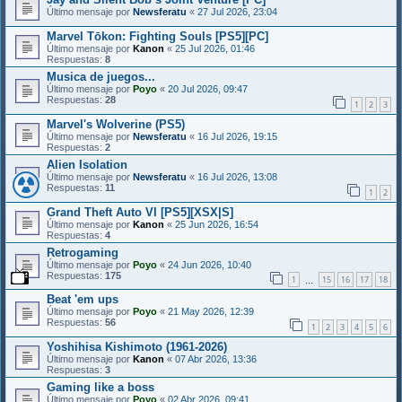
Último mensaje por
Newsferatu
«
27 Jul 2026, 23:04
Marvel Tōkon: Fighting Souls [PS5][PC]
Último mensaje por
Kanon
«
25 Jul 2026, 01:46
Respuestas:
8
Musica de juegos...
Último mensaje por
Poyo
«
20 Jul 2026, 09:47
Respuestas:
28
1
2
3
Marvel's Wolverine (PS5)
Último mensaje por
Newsferatu
«
16 Jul 2026, 19:15
Respuestas:
2
Alien Isolation
Último mensaje por
Newsferatu
«
16 Jul 2026, 13:08
Respuestas:
11
1
2
Grand Theft Auto VI [PS5][XSX|S]
Último mensaje por
Kanon
«
25 Jun 2026, 16:54
Respuestas:
4
Retrogaming
Último mensaje por
Poyo
«
24 Jun 2026, 10:40
Respuestas:
175
1
15
16
17
18
…
Beat 'em ups
Último mensaje por
Poyo
«
21 May 2026, 12:39
Respuestas:
56
1
2
3
4
5
6
Yoshihisa Kishimoto (1961-2026)
Último mensaje por
Kanon
«
07 Abr 2026, 13:36
Respuestas:
3
Gaming like a boss
Último mensaje por
Poyo
«
02 Abr 2026, 09:41