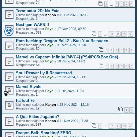
Respuestas:
70
1
5
6
7
8
…
Terminator 2D: No Fate
Último mensaje por
Kanon
«
15 Dic 2025, 16:05
Respuestas:
1
Next-gen WARS!!!
Último mensaje por
Poyo
«
17 Nov 2025, 09:39
Respuestas:
359
1
33
34
35
36
…
Rom hacking: Dragon Ball Z - Buu Yuu Retsuden
Último mensaje por
Poyo
«
31 Mar 2025, 09:50
Respuestas:
50
1
2
3
4
5
6
Marvel vs Capcom Infinite [MVC4] (PS4/PC/XBox One)
Último mensaje por
Poyo
«
18 Dic 2024, 14:02
Respuestas:
54
1
2
3
4
5
6
Soul Reaver I y II Remastered
Último mensaje por
Poyo
«
12 Dic 2024, 15:13
Respuestas:
2
Marvel Rivals
Último mensaje por
Poyo
«
11 Dic 2024, 11:34
Respuestas:
1
Fallout 76
Último mensaje por
Kanon
«
15 Nov 2024, 12:16
Respuestas:
12
1
2
A Que Estas Jugando?
Último mensaje por
Kanon
«
11 Nov 2024, 11:38
Respuestas:
397
1
37
38
39
40
…
Dragon Ball: Sparking! ZERO
Último mensaje por
Poyo
«
25 Sep 2024, 12:07