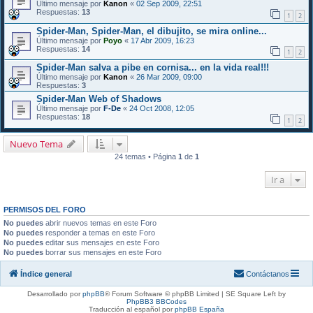
Último mensaje por
Kanon
«
02 Sep 2009, 22:51
Respuestas:
13
1
2
Spider-Man, Spider-Man, el dibujito, se mira online...
Último mensaje por
Poyo
«
17 Abr 2009, 16:23
Respuestas:
14
1
2
Spider-Man salva a pibe en cornisa... en la vida real!!!
Último mensaje por
Kanon
«
26 Mar 2009, 09:00
Respuestas:
3
Spider-Man Web of Shadows
Último mensaje por
F-De
«
24 Oct 2008, 12:05
Respuestas:
18
1
2
Nuevo Tema
24 temas • Página
1
de
1
Ir a
PERMISOS DEL FORO
No puedes
abrir nuevos temas en este Foro
No puedes
responder a temas en este Foro
No puedes
editar sus mensajes en este Foro
No puedes
borrar sus mensajes en este Foro
Índice general
Contáctanos
Desarrollado por
phpBB
® Forum Software © phpBB Limited | SE Square Left by
PhpBB3 BBCodes
Traducción al español por
phpBB España