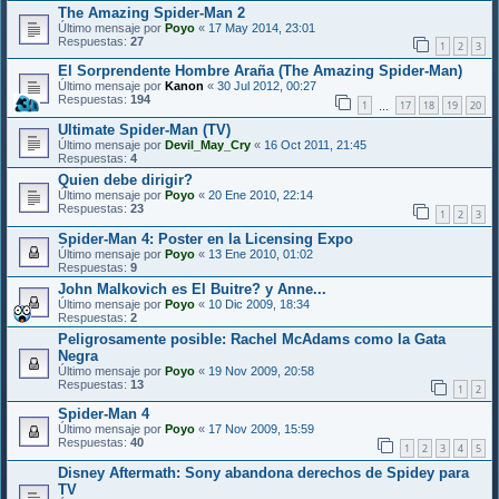
The Amazing Spider-Man 2
Último mensaje por
Poyo
«
17 May 2014, 23:01
Respuestas:
27
1
2
3
El Sorprendente Hombre Araña (The Amazing Spider-Man)
Último mensaje por
Kanon
«
30 Jul 2012, 00:27
Respuestas:
194
1
17
18
19
20
…
Ultimate Spider-Man (TV)
Último mensaje por
Devil_May_Cry
«
16 Oct 2011, 21:45
Respuestas:
4
Quien debe dirigir?
Último mensaje por
Poyo
«
20 Ene 2010, 22:14
Respuestas:
23
1
2
3
Spider-Man 4: Poster en la Licensing Expo
Último mensaje por
Poyo
«
13 Ene 2010, 01:02
Respuestas:
9
John Malkovich es El Buitre? y Anne...
Último mensaje por
Poyo
«
10 Dic 2009, 18:34
Respuestas:
2
Peligrosamente posible: Rachel McAdams como la Gata
Negra
Último mensaje por
Poyo
«
19 Nov 2009, 20:58
Respuestas:
13
1
2
Spider-Man 4
Último mensaje por
Poyo
«
17 Nov 2009, 15:59
Respuestas:
40
1
2
3
4
5
Disney Aftermath: Sony abandona derechos de Spidey para
TV