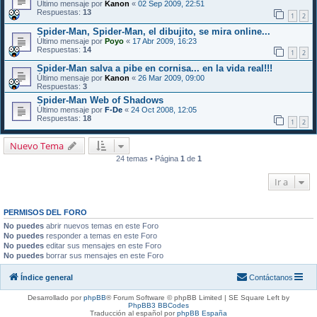
Último mensaje por
Kanon
«
02 Sep 2009, 22:51
Respuestas:
13
1
2
Spider-Man, Spider-Man, el dibujito, se mira online...
Último mensaje por
Poyo
«
17 Abr 2009, 16:23
Respuestas:
14
1
2
Spider-Man salva a pibe en cornisa... en la vida real!!!
Último mensaje por
Kanon
«
26 Mar 2009, 09:00
Respuestas:
3
Spider-Man Web of Shadows
Último mensaje por
F-De
«
24 Oct 2008, 12:05
Respuestas:
18
1
2
Nuevo Tema
24 temas • Página
1
de
1
Ir a
PERMISOS DEL FORO
No puedes
abrir nuevos temas en este Foro
No puedes
responder a temas en este Foro
No puedes
editar sus mensajes en este Foro
No puedes
borrar sus mensajes en este Foro
Índice general
Contáctanos
Desarrollado por
phpBB
® Forum Software © phpBB Limited | SE Square Left by
PhpBB3 BBCodes
Traducción al español por
phpBB España