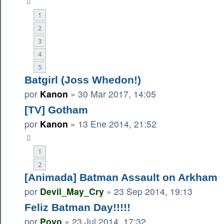
1
2
3
4
5
Batgirl (Joss Whedon!)
por
Kanon
»
30 Mar 2017, 14:05
[TV] Gotham
por
Kanon
»
13 Ene 2014, 21:52
1
2
[Animada] Batman Assault on Arkham
por
Devil_May_Cry
»
23 Sep 2014, 19:13
Feliz Batman Day!!!!!
por
Poyo
»
23 Jul 2014, 17:32