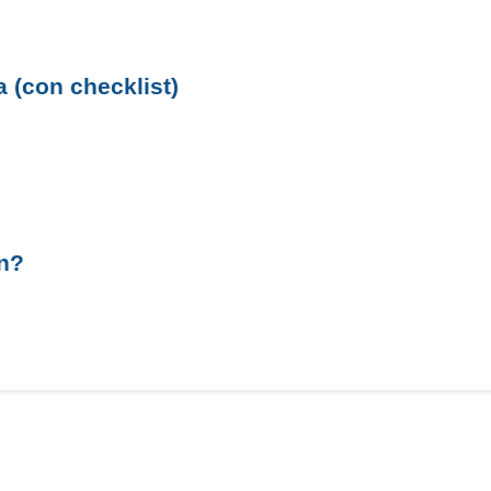
a (con checklist)
an?