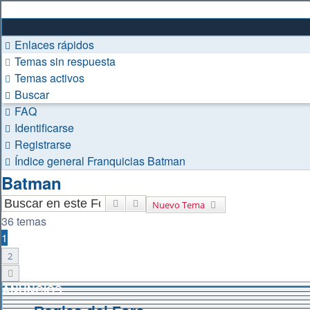
Enlaces rápidos
Temas sin respuesta
Temas activos
Buscar
FAQ
Identificarse
Registrarse
Índice general
Franquicias
Batman
Batman
Buscar
Búsqueda avanzada
Nuevo Tema
36 temas
1
2
Siguiente
ANUNCIOS