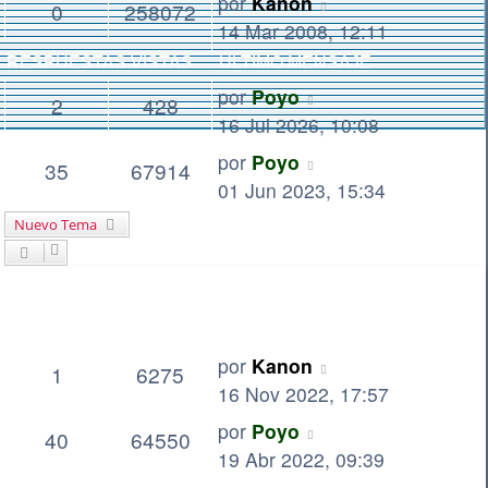
por
Kanon
0
258072
14 Mar 2008, 12:11
RESPUESTAS
VISTAS
ÚLTIMO MENSAJE
por
Poyo
2
428
16 Jul 2026, 10:08
por
Poyo
35
67914
01 Jun 2023, 15:34
Nuevo Tema
por
Kanon
1
6275
16 Nov 2022, 17:57
por
Poyo
40
64550
19 Abr 2022, 09:39