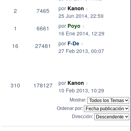
por
Kanon
2
7465
25 Jun 2014, 22:59
por
Poyo
1
6661
16 Ene 2014, 12:29
por
F-De
16
27481
27 Feb 2013, 00:07
por
Kanon
310
178127
10 Feb 2013, 10:29
Mostrar:
Ordenar por:
Dirección: