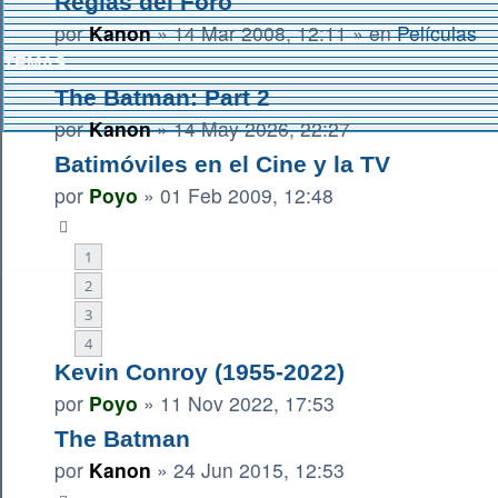
Reglas del Foro
por
Kanon
»
14 Mar 2008, 12:11
» en
Películas
TEMAS
The Batman: Part 2
por
Kanon
»
14 May 2026, 22:27
Batimóviles en el Cine y la TV
por
Poyo
»
01 Feb 2009, 12:48
1
2
3
4
Kevin Conroy (1955-2022)
por
Poyo
»
11 Nov 2022, 17:53
The Batman
por
Kanon
»
24 Jun 2015, 12:53