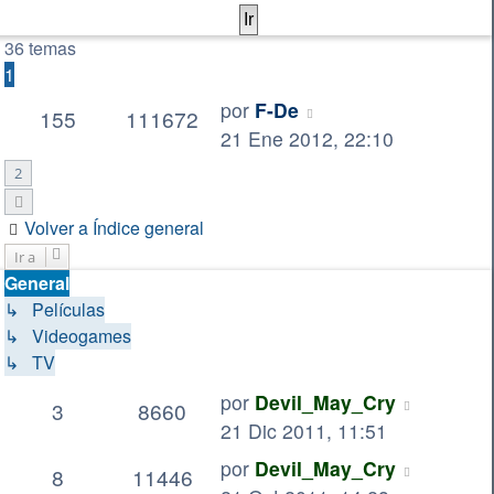
36 temas
1
por
F-De
155
111672
21 Ene 2012, 22:10
2
Siguiente
Volver a Índice general
Ir a
General
↳ Películas
↳ Videogames
↳ TV
por
Devil_May_Cry
3
8660
21 Dic 2011, 11:51
por
Devil_May_Cry
8
11446