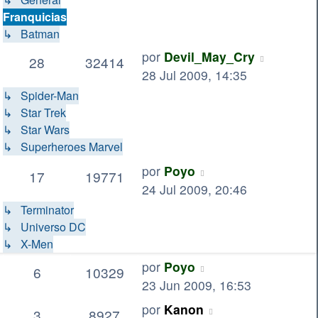
Franquicias
↳ Batman
por
Devil_May_Cry
28
32414
28 Jul 2009, 14:35
↳ Spider-Man
↳ Star Trek
↳ Star Wars
↳ Superheroes Marvel
por
Poyo
17
19771
24 Jul 2009, 20:46
↳ Terminator
↳ Universo DC
↳ X-Men
por
Poyo
6
10329
23 Jun 2009, 16:53
por
Kanon
3
8927