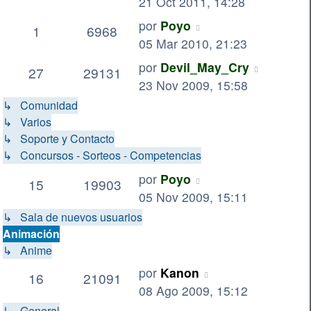
21 Oct 2011, 14:28
por
Poyo
1
6968
05 Mar 2010, 21:23
por
Devil_May_Cry
27
29131
23 Nov 2009, 15:58
↳ Comunidad
↳ Varios
↳ Soporte y Contacto
↳ Concursos - Sorteos - Competencias
por
Poyo
15
19903
05 Nov 2009, 15:11
↳ Sala de nuevos usuarios
Animación
↳ Anime
por
Kanon
16
21091
08 Ago 2009, 15:12
↳ General