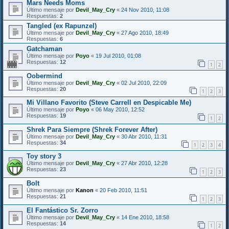
Mars Needs Moms
Último mensaje por
Devil_May_Cry
«
24 Nov 2010, 11:08
Respuestas:
2
Tangled (ex Rapunzel)
Último mensaje por
Devil_May_Cry
«
27 Ago 2010, 18:49
Respuestas:
6
Gatchaman
Último mensaje por
Poyo
«
19 Jul 2010, 01:08
Respuestas:
12
1
2
Oobermind
Último mensaje por
Devil_May_Cry
«
02 Jul 2010, 22:09
Respuestas:
20
1
2
3
Mi Villano Favorito (Steve Carrell en Despicable Me)
Último mensaje por
Poyo
«
06 May 2010, 12:52
Respuestas:
19
1
2
Shrek Para Siempre (Shrek Forever After)
Último mensaje por
Devil_May_Cry
«
30 Abr 2010, 11:31
Respuestas:
34
1
2
3
4
Toy story 3
Último mensaje por
Devil_May_Cry
«
27 Abr 2010, 12:28
Respuestas:
23
1
2
3
Bolt
Último mensaje por
Kanon
«
20 Feb 2010, 11:51
Respuestas:
21
1
2
3
El Fantástico Sr. Zorro
Último mensaje por
Devil_May_Cry
«
14 Ene 2010, 18:58
Respuestas:
14
1
2