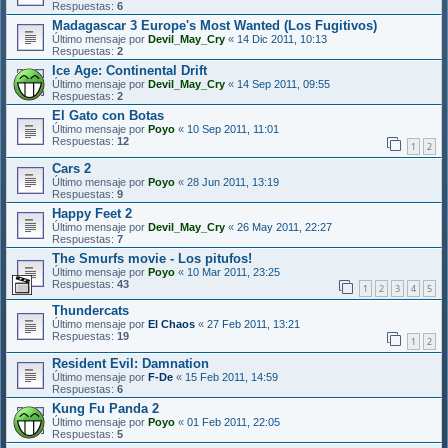
Respuestas:
6
Madagascar 3 Europe's Most Wanted (Los Fugitivos)
Último mensaje por
Devil_May_Cry
«
14 Dic 2011, 10:13
Respuestas:
2
Ice Age: Continental Drift
Último mensaje por
Devil_May_Cry
«
14 Sep 2011, 09:55
Respuestas:
2
El Gato con Botas
Último mensaje por
Poyo
«
10 Sep 2011, 11:01
Respuestas:
12
1
2
Cars 2
Último mensaje por
Poyo
«
28 Jun 2011, 13:19
Respuestas:
9
Happy Feet 2
Último mensaje por
Devil_May_Cry
«
26 May 2011, 22:27
Respuestas:
7
The Smurfs movie - Los pitufos!
Último mensaje por
Poyo
«
10 Mar 2011, 23:25
Respuestas:
43
1
2
3
4
5
Thundercats
Último mensaje por
El Chaos
«
27 Feb 2011, 13:21
Respuestas:
19
1
2
Resident Evil: Damnation
Último mensaje por
F-De
«
15 Feb 2011, 14:59
Respuestas:
6
Kung Fu Panda 2
Último mensaje por
Poyo
«
01 Feb 2011, 22:05
Respuestas:
5