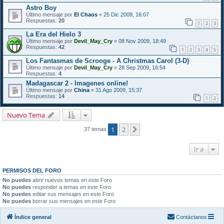
Astro Boy
Último mensaje por
El Chaos
«
25 Dic 2009, 16:07
Respuestas:
20
1
2
3
La Era del Hielo 3
Último mensaje por
Devil_May_Cry
«
08 Nov 2009, 18:49
Respuestas:
42
1
2
3
4
5
Los Fantasmas de Scrooge - A Christmas Carol (3-D)
Último mensaje por
Devil_May_Cry
«
28 Sep 2009, 16:54
Respuestas:
4
Madagascar 2 - Imagenes online!
Último mensaje por
China
«
31 Ago 2009, 15:37
Respuestas:
14
1
2
Nuevo Tema
1
2
Siguiente
37 temas
Ir a
PERMISOS DEL FORO
No puedes
abrir nuevos temas en este Foro
No puedes
responder a temas en este Foro
No puedes
editar sus mensajes en este Foro
No puedes
borrar sus mensajes en este Foro
Índice general
Contáctanos