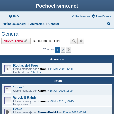
Pochoclisimo.net
FAQ
Registrarse
Identificarse
B
Índice general
Animación
General
u
General
s
Buscar
Búsqueda avanzada
Nuevo Tema
c
a
1
2
Siguiente
37 temas
r
Anuncios
Reglas del Foro
Último mensaje por
Kanon
«
14 Mar 2008, 12:11
Publicado en
Películas
Temas
Shrek 5
Último mensaje por
Kanon
«
16 Jun 2026, 16:34
Wreck-It Ralph
Último mensaje por
Kanon
«
23 Mar 2013, 23:45
Respuestas:
8
Brave
Último mensaje por
ShonenBushido
«
12 Ago 2012, 00:09