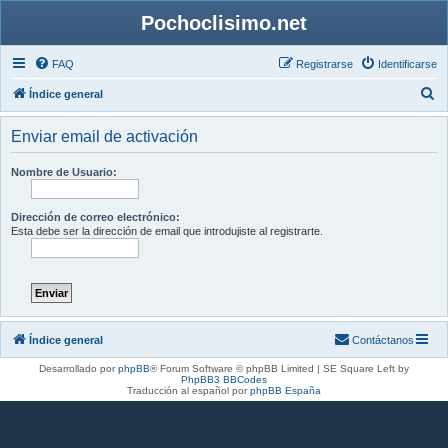
Pochoclisimo.net
FAQ
Registrarse
Identificarse
B
Índice general
u
Enviar email de activación
s
c
Nombre de Usuario:
a
r
Dirección de correo electrónico:
Esta debe ser la dirección de email que introdujiste al registrarte.
Índice general
Contáctanos
Desarrollado por
phpBB
® Forum Software © phpBB Limited | SE Square Left by
PhpBB3 BBCodes
Traducción al español por
phpBB España