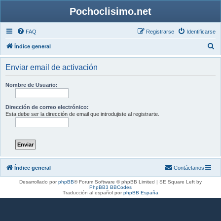
Pochoclisimo.net
FAQ
Registrarse
Identificarse
B
Índice general
u
Enviar email de activación
s
c
Nombre de Usuario:
a
r
Dirección de correo electrónico:
Esta debe ser la dirección de email que introdujiste al registrarte.
Índice general
Contáctanos
Desarrollado por
phpBB
® Forum Software © phpBB Limited | SE Square Left by
PhpBB3 BBCodes
Traducción al español por
phpBB España