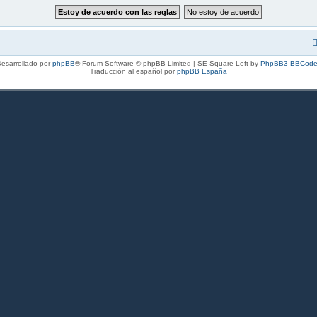
esarrollado por
phpBB
® Forum Software © phpBB Limited | SE Square Left by
PhpBB3 BBCode
Traducción al español por
phpBB España