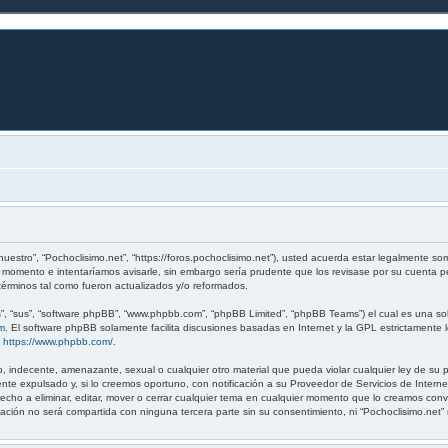
nuestro”, “Pochoclisimo.net”, “https://foros.pochoclisimo.net”), usted acuerda estar legalmente som
 momento e intentaríamos avisarle, sin embargo sería prudente que los revisase por su cuenta p
érminos tal como fueron actualizados y/o reformados.
”, “sus”, “software phpBB”, “www.phpbb.com”, “phpBB Limited”, “phpBB Teams”) el cual es una solu
m
. El software phpBB solamente facilita discusiones basadas en Internet y la GPL estrictamen
:
https://www.phpbb.com/
.
, indecente, amenazante, sexual o cualquier otro material que pueda violar cualquier ley de su p
e expulsado y, si lo creemos oportuno, con notificación a su Proveedor de Servicios de Interne
erecho a eliminar, editar, mover o cerrar cualquier tema en cualquier momento que lo creamos c
ión no será compartida con ninguna tercera parte sin su consentimiento, ni “Pochoclisimo.net”