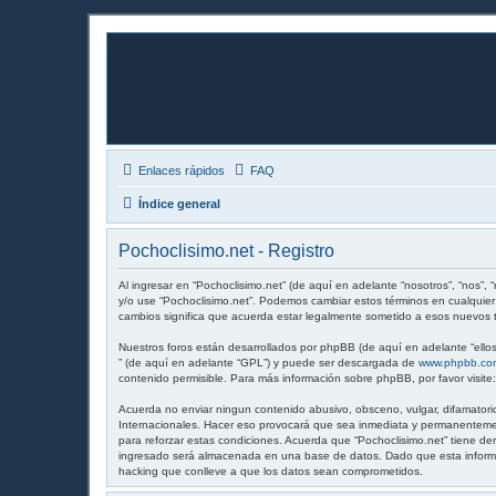
Enlaces rápidos
FAQ
Índice general
Pochoclisimo.net - Registro
Al ingresar en “Pochoclisimo.net” (de aquí en adelante “nosotros”, “nos”, “
y/o use “Pochoclisimo.net”. Podemos cambiar estos términos en cualquier
cambios significa que acuerda estar legalmente sometido a esos nuevos t
Nuestros foros están desarrollados por phpBB (de aquí en adelante “ellos
” (de aquí en adelante “GPL”) y puede ser descargada de
www.phpbb.co
contenido permisible. Para más información sobre phpBB, por favor visite
Acuerda no enviar ningun contenido abusivo, obsceno, vulgar, difamatorio
Internacionales. Hacer eso provocará que sea inmediata y permanentement
para reforzar estas condiciones. Acuerda que “Pochoclisimo.net” tiene d
ingresado será almacenada en una base de datos. Dado que esta informac
hacking que conlleve a que los datos sean comprometidos.