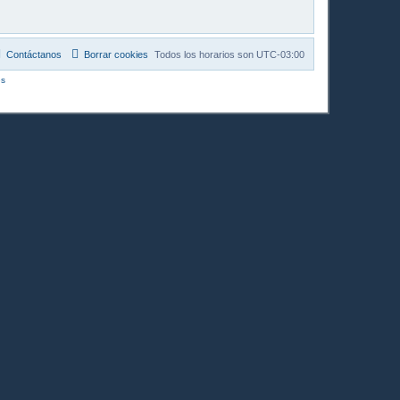
Contáctanos
Borrar cookies
Todos los horarios son
UTC-03:00
s