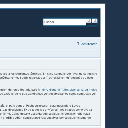
B
B
u
ú
s
s
c
q
a
u
r
e
d
Identificarse
a
a
v
a
n
z
a
d
a
etido a los siguientes términos. En caso contrario por favor no se registre
eriódicamente. Seguir registrado a “Pochoclisimo.net” después de esos
ción de foros liberada bajo la “
GNU General Public License v2 en Ingles
te los excluye de lo que aprobamos y/o desaprobamos como conductas y/o
aís, el país donde “Pochoclisimo.net” está instalado o Leyes
t. Las direcciones IP de todos los envíos son registradas como ayuda
onveniente. Como usuario acuerda que cualquier información que haya
 ni phpBB podrán considerarse responsables por cualquier intento de