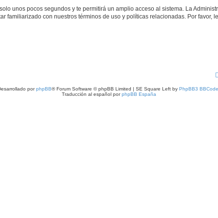
á solo unos pocos segundos y te permitirá un amplio acceso al sistema. La Adminis
tar familiarizado con nuestros términos de uso y políticas relacionadas. Por favor, l
esarrollado por
phpBB
® Forum Software © phpBB Limited | SE Square Left by
PhpBB3 BBCode
Traducción al español por
phpBB España