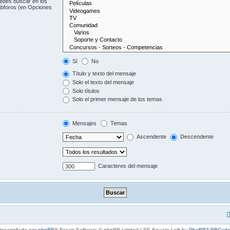
uedes buscar en los
subforos (en Opciones
Sí
No
Título y texto del mensaje
Solo el texto del mensaje
Solo títulos
Solo el primer mensaje de los temas
Mensajes
Temas
Ascendente
Descendente
Caracteres del mensaje
esarrollado por
phpBB
® Forum Software © phpBB Limited | SE Square Left by
PhpBB3 BBCode