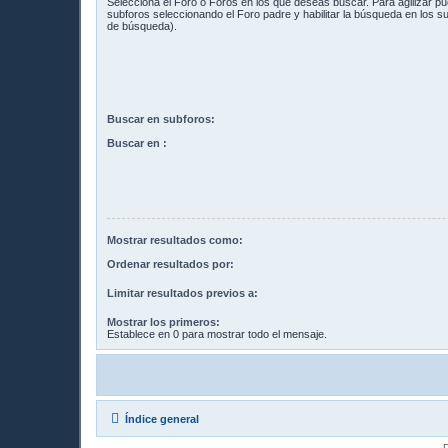
Selecciona el Foro o Foros en los que deseas buscar. Para agilizar p
subforos seleccionando el Foro padre y habilitar la búsqueda en los 
de búsqueda).
Buscar en subforos:
Buscar en :
Mostrar resultados como:
Ordenar resultados por:
Limitar resultados previos a:
Mostrar los primeros:
Establece en 0 para mostrar todo el mensaje.
Índice general
D