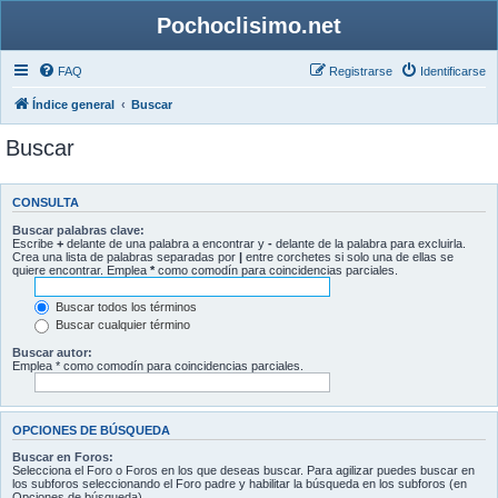
Pochoclisimo.net
FAQ
Registrarse
Identificarse
Índice general
Buscar
Buscar
CONSULTA
Buscar palabras clave:
Escribe
+
delante de una palabra a encontrar y
-
delante de la palabra para excluirla.
Crea una lista de palabras separadas por
|
entre corchetes si solo una de ellas se
quiere encontrar. Emplea
*
como comodín para coincidencias parciales.
Buscar todos los términos
Buscar cualquier término
Buscar autor:
Emplea * como comodín para coincidencias parciales.
OPCIONES DE BÚSQUEDA
Buscar en Foros:
Selecciona el Foro o Foros en los que deseas buscar. Para agilizar puedes buscar en
los subforos seleccionando el Foro padre y habilitar la búsqueda en los subforos (en
Opciones de búsqueda).