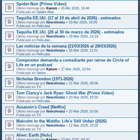
Spider-Noir [Prime Video]
Último mensaje por
Kanon
«
26 Abr 2026, 16:46
Publicado en
Spider-Man
Taquilla EE.UU. (17 al 19 de abril de 2026) - estimados
Último mensaje por
Newsferatu
«
19 Abr 2026, 18:05
Publicado en
Películas
Taquilla EE.UU. (28 al 30 de marzo de 2026) - estimados
Último mensaje por
Newsferatu
«
29 Mar 2026, 14:33
Publicado en
Películas
Las noticias de la semana (21/03/2026 al 28/03/2026)
Último mensaje por
Newsferatu
«
28 Mar 2026, 11:51
Publicado en
Películas
Compositor demanda a comediante por reirse de Circle of
Life en un podcast
Último mensaje por
Kanon
«
27 Mar 2026, 10:54
Publicado en
Varios
Nicholas Brendon (1971-2026)
Último mensaje por
Newsferatu
«
21 Mar 2026, 09:06
Publicado en
TV
Tom Clancy's Jack Ryan: Ghost War (Prime Video)
Último mensaje por
Newsferatu
«
20 Mar 2026, 19:20
Publicado en
Películas
Assassin's Creed [Netflix]
Último mensaje por
Newsferatu
«
20 Mar 2026, 10:56
Publicado en
TV
Malcolm in the Middle: Life's Still Unfair (2026)
Último mensaje por
Newsferatu
«
12 Mar 2026, 18:26
Publicado en
TV
Alien: Earth [Hulu]
Último mensaje por
Kanon
«
23 Abr 2025, 09:20