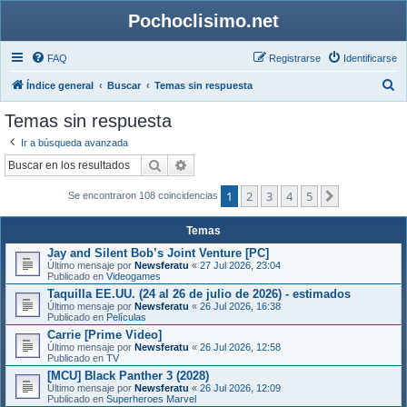
Pochoclisimo.net
FAQ
Registrarse
Identificarse
B
Índice general
Buscar
Temas sin respuesta
u
Temas sin respuesta
s
Ir a búsqueda avanzada
c
Buscar
Búsqueda avanzada
a
1
2
3
4
5
r
Siguiente
Se encontraron 108 coincidencias
Temas
Jay and Silent Bob’s Joint Venture [PC]
Último mensaje por
Newsferatu
«
27 Jul 2026, 23:04
Publicado en
Videogames
Taquilla EE.UU. (24 al 26 de julio de 2026) - estimados
Último mensaje por
Newsferatu
«
26 Jul 2026, 16:38
Publicado en
Películas
Carrie [Prime Video]
Último mensaje por
Newsferatu
«
26 Jul 2026, 12:58
Publicado en
TV
[MCU] Black Panther 3 (2028)
Último mensaje por
Newsferatu
«
26 Jul 2026, 12:09
Publicado en
Superheroes Marvel