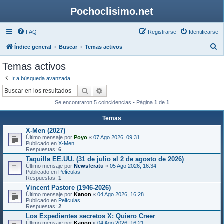
Pochoclisimo.net
FAQ
Registrarse
Identificarse
B
Índice general
Buscar
Temas activos
u
Temas activos
s
Ir a búsqueda avanzada
c
Buscar
Búsqueda avanzada
a
Se encontraron 5 coincidencias • Página
1
de
1
r
Temas
X-Men (2027)
Último mensaje por
Poyo
«
07 Ago 2026, 09:31
Publicado en
X-Men
Respuestas:
6
Taquilla EE.UU. (31 de julio al 2 de agosto de 2026)
Último mensaje por
Newsferatu
«
05 Ago 2026, 16:34
Publicado en
Películas
Respuestas:
1
Vincent Pastore (1946-2026)
Último mensaje por
Kanon
«
04 Ago 2026, 16:28
Publicado en
Películas
Respuestas:
2
Los Expedientes secretos X: Quiero Creer
Último mensaje por
Kanon
«
04 Ago 2026, 16:21