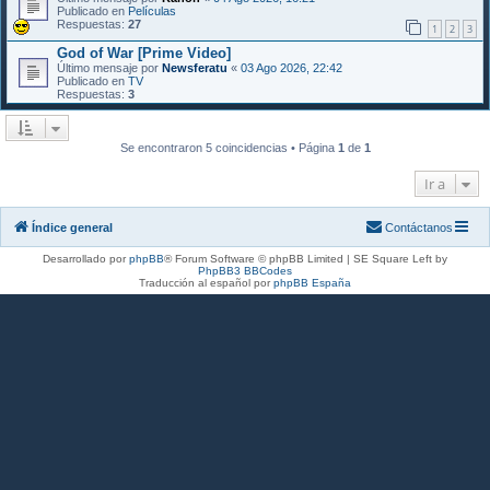
Publicado en
Películas
Respuestas:
27
1
2
3
God of War [Prime Video]
Último mensaje por
Newsferatu
«
03 Ago 2026, 22:42
Publicado en
TV
Respuestas:
3
Se encontraron 5 coincidencias • Página
1
de
1
Ir a
Índice general
Contáctanos
Desarrollado por
phpBB
® Forum Software © phpBB Limited | SE Square Left by
PhpBB3 BBCodes
Traducción al español por
phpBB España