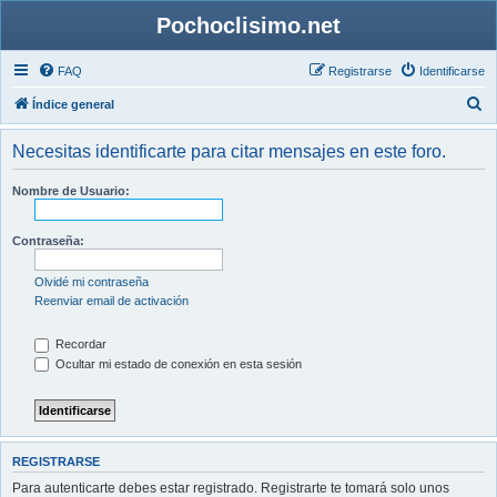
Pochoclisimo.net
FAQ
Registrarse
Identificarse
B
Índice general
u
Necesitas identificarte para citar mensajes en este foro.
s
c
Nombre de Usuario:
a
r
Contraseña:
Olvidé mi contraseña
Reenviar email de activación
Recordar
Ocultar mi estado de conexión en esta sesión
REGISTRARSE
Para autenticarte debes estar registrado. Registrarte te tomará solo unos