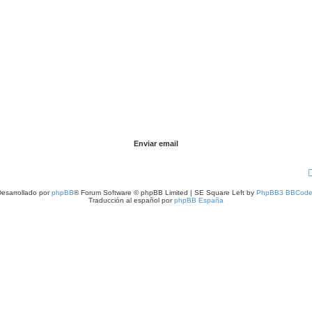
esarrollado por
phpBB
® Forum Software © phpBB Limited | SE Square Left by
PhpBB3 BBCode
Traducción al español por
phpBB España