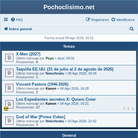
Pochoclisimo.net
FAQ
Registrarse
Identificarse
B
Índice general
u
Fecha actual 08 Ago 2026, 16:51
s
Temas
c
X-Men (2027)
Último mensaje por
Poyo
«
Ayer, 09:31
a
Respuestas:
6
r
Taquilla EE.UU. (31 de julio al 2 de agosto de 2026)
Último mensaje por
Newsferatu
«
05 Ago 2026, 16:34
Respuestas:
1
Vincent Pastore (1946-2026)
Último mensaje por
Kanon
«
04 Ago 2026, 16:28
Respuestas:
2
Los Expedientes secretos X: Quiero Creer
Último mensaje por
Kanon
«
04 Ago 2026, 16:21
Respuestas:
27
1
2
3
God of War [Prime Video]
Último mensaje por
Newsferatu
«
03 Ago 2026, 22:42
Respuestas:
3
General