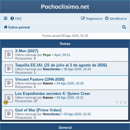
Pochoclisimo.net
FAQ
Registrarse
Identificarse
B
Índice general
u
Fecha actual 08 Ago 2026, 01:25
s
Temas
c
X-Men (2027)
Último mensaje por
Poyo
«
Ayer, 09:31
a
Respuestas:
6
r
Taquilla EE.UU. (31 de julio al 2 de agosto de 2026)
Último mensaje por
Newsferatu
«
05 Ago 2026, 16:34
Respuestas:
1
Vincent Pastore (1946-2026)
Último mensaje por
Kanon
«
04 Ago 2026, 16:28
Respuestas:
2
Los Expedientes secretos X: Quiero Creer
Último mensaje por
Kanon
«
04 Ago 2026, 16:21
Respuestas:
27
1
2
3
God of War [Prime Video]
Último mensaje por
Newsferatu
«
03 Ago 2026, 22:42
Respuestas:
3
General