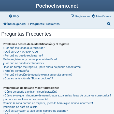
Pochoclisimo.net
FAQ
Registrarse
Identificarse
B
Índice general
Preguntas Frecuentes
u
Preguntas Frecuentes
s
c
Problemas acerca de la identificación y el registro
¿Por qué me tengo que registrar?
a
¿Qué es COPPA? (APPCO)
r
¿Por qué no puedo registrarme?
Me he registrado ¡y no me puedo identificar!
¿Por qué no puedo identificarme?
Hace un tiempo me registré, ¡pero ahora no puedo conectarme!
¡Perdí mi contraseña!
¿Por qué mi sesión de usuario expira automáticamente?
¿Cuál es la función de "Borrar cookies"?
Preferencias de usuario y configuraciones
¿Cómo se puede cambiar mi configuración?
¿Cómo evito que mi nombre de usuario aparezca en las listas de usuarios conectados?
¡La hora en los foros no es correcta!
Cambié la zona horaria en mi perfil, ¡pero la hora sigue siendo incorrecto!
¡Mi idioma no está en la lista!
¿Qué es la imagen al lado de mi nombre de usuario?