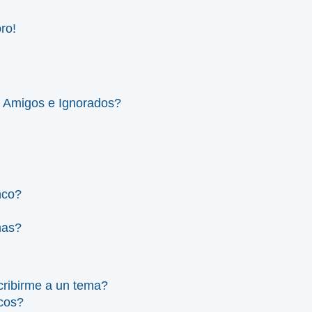
ro!
e Amigos e Ignorados?
nco?
mas?
scribirme a un tema?
icos?