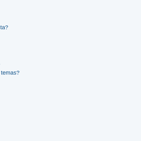
sta?
?
e temas?