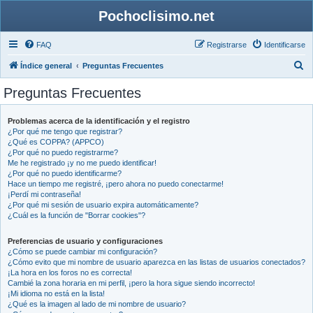
Pochoclisimo.net
FAQ
Registrarse
Identificarse
B
Índice general
Preguntas Frecuentes
u
Preguntas Frecuentes
s
c
Problemas acerca de la identificación y el registro
¿Por qué me tengo que registrar?
a
¿Qué es COPPA? (APPCO)
r
¿Por qué no puedo registrarme?
Me he registrado ¡y no me puedo identificar!
¿Por qué no puedo identificarme?
Hace un tiempo me registré, ¡pero ahora no puedo conectarme!
¡Perdí mi contraseña!
¿Por qué mi sesión de usuario expira automáticamente?
¿Cuál es la función de "Borrar cookies"?
Preferencias de usuario y configuraciones
¿Cómo se puede cambiar mi configuración?
¿Cómo evito que mi nombre de usuario aparezca en las listas de usuarios conectados?
¡La hora en los foros no es correcta!
Cambié la zona horaria en mi perfil, ¡pero la hora sigue siendo incorrecto!
¡Mi idioma no está en la lista!
¿Qué es la imagen al lado de mi nombre de usuario?