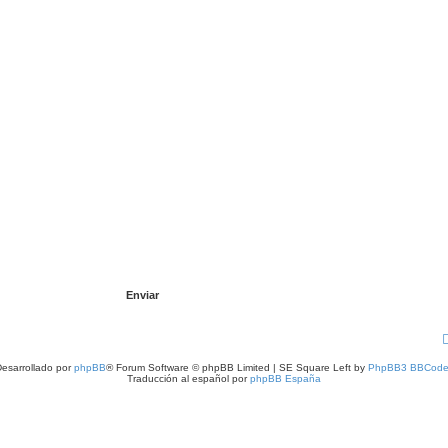
esarrollado por
phpBB
® Forum Software © phpBB Limited | SE Square Left by
PhpBB3 BBCode
Traducción al español por
phpBB España